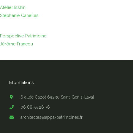
Atelier Isshin
Stéphanie Canellas
Perspective Patrimoine
Jérôme Francou
Informations
6 allée Cazot 69230 Saint-Genis-Laval
06 88 55 26 76
architectes@appa-patrimoines.fr